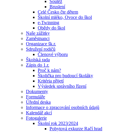
Soutěž
Bruslení
Celé Česko čte dětem
Školní mléko, Ovoce do škol
e-Twinning
Obědy do škol
Naše zážitky
Zaměstnanci
Organizace šk.r.
Sdružení rodičů
Členové výboru
Školská rada
Zápis do 1.r.
Proč k nám?
Školička pro budoucí školáky
Kritéria přijetí
Výsledek správního řízení
Dokumenty
Formuláře
Úřední deska
Informace o zpracování osobních údajů
Kalendář akcí
Fotogalerie
Školní rok 2023⁄2024
Pobytová exkurze Račí hrad