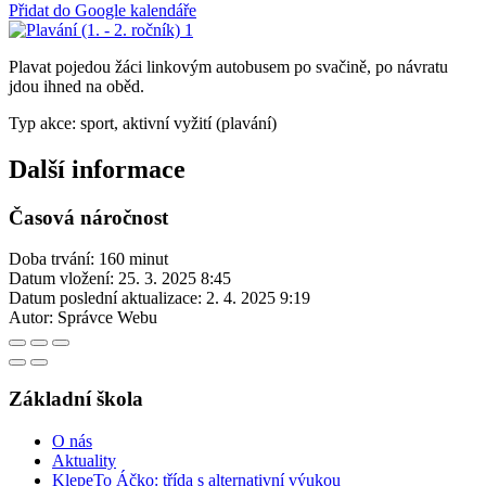
Přidat do Google kalendáře
Plavat pojedou žáci linkovým autobusem po svačině, po návratu
jdou ihned na oběd.
Typ akce: sport, aktivní vyžití (plavání)
Další informace
Časová náročnost
Doba trvání: 160 minut
Datum vložení:
25. 3. 2025 8:45
Datum poslední aktualizace:
2. 4. 2025 9:19
Autor:
Správce Webu
Základní škola
O nás
Aktuality
KlepeTo Áčko: třída s alternativní výukou