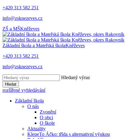
+420 313 582 251
info@zsknezeves.cz
ZŠ a MŠ
Kněževes
Základní škola a Mateřská škola
Kněževes
+420 313 582 251
info@zsknezeves.cz
Hledaný výraz
Hledat
rozšířené vyhledávání
Základní škola
O nás
Zvonění
O obci
O škole
Aktuality
KlepeTo Áčko: třída s alternativní výukou