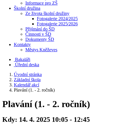
Informace pro ZŠ
Školní družina
Ze života školní družiny
Fotogalerie 2024⁄2025
Fotogalerie 2025⁄2026
Přijímání do ŠD
Činnosti v ŠD
Dokumenty ŠD
Kontakty
Městys Kněževes
Bakaláři
Úřední deska
Úvodní stránka
Základní škola
Kalendář akcí
Plavání (1. - 2. ročník)
Plavání (1. - 2. ročník)
Kdy:
14. 4. 2025 10:05 - 12:45