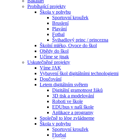
Bakaláři
Probíhající projekty
Škola v pohybu
Sportovní kroužek
Bruslení
Plavání
Fotbal
Švihadlový princ / princezna
Školní mléko, Ovoce do škol
Obědy do škol
Učíme se jinak
Uskutečněné projekty
Víme JAK
Vybavení škol digitálními technologiemi
Doučování
Letem digitálním světem
Digitální gramotnost žáků
3D tisk a modelování
Roboti ve škole
EDUbus v naší škole
Aplikace a programy
Společně to lépe zvládneme
Škola v pohybu
Sportovní kroužek
Florbal