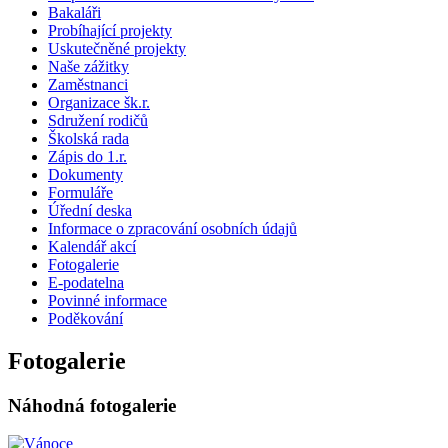
Bakaláři
Probíhající projekty
Uskutečněné projekty
Naše zážitky
Zaměstnanci
Organizace šk.r.
Sdružení rodičů
Školská rada
Zápis do 1.r.
Dokumenty
Formuláře
Úřední deska
Informace o zpracování osobních údajů
Kalendář akcí
Fotogalerie
E-podatelna
Povinné informace
Poděkování
Fotogalerie
Náhodná fotogalerie