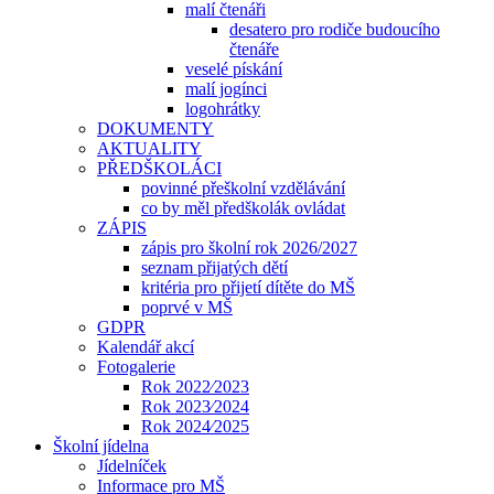
malí čtenáři
desatero pro rodiče budoucího
čtenáře
veselé pískání
malí jogínci
logohrátky
DOKUMENTY
AKTUALITY
PŘEDŠKOLÁCI
povinné přeškolní vzdělávání
co by měl předškolák ovládat
ZÁPIS
zápis pro školní rok 2026/2027
seznam přijatých dětí
kritéria pro přijetí dítěte do MŠ
poprvé v MŠ
GDPR
Kalendář akcí
Fotogalerie
Rok 2022⁄2023
Rok 2023⁄2024
Rok 2024⁄2025
Školní jídelna
Jídelníček
Informace pro MŠ