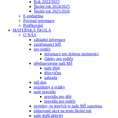
Rok 2022⁄2023
Školní rok 2024⁄2025
Školní rok 2025⁄2026
E-podatelna
Povinné informace
Poděkování
MATEŘSKÁ ŠKOLA
O NÁS
základní informace
zaměstnanci MŠ
pro rodiče
informace pro dobrou spolupráci
články pro rodiče
představujeme naší MŠ
naše třídy
tělocvična
zahrada
náš den
prázdniny a svátky
naše pravidla
pravidla pro děti
pravidla pro rodiče
projekty, ve kterých je naše MŠ zapojena
plánované akce na tento školní rok
naše další aktivity