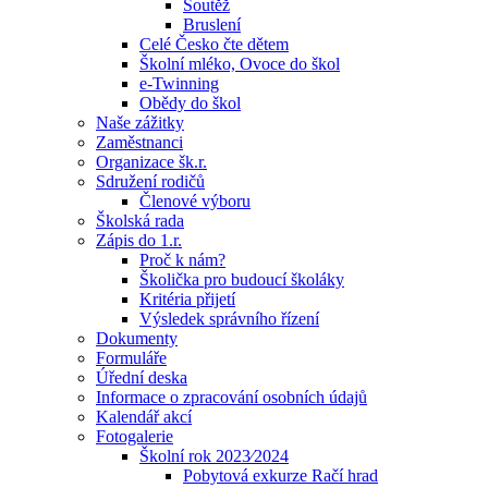
Soutěž
Bruslení
Celé Česko čte dětem
Školní mléko, Ovoce do škol
e-Twinning
Obědy do škol
Naše zážitky
Zaměstnanci
Organizace šk.r.
Sdružení rodičů
Členové výboru
Školská rada
Zápis do 1.r.
Proč k nám?
Školička pro budoucí školáky
Kritéria přijetí
Výsledek správního řízení
Dokumenty
Formuláře
Úřední deska
Informace o zpracování osobních údajů
Kalendář akcí
Fotogalerie
Školní rok 2023⁄2024
Pobytová exkurze Račí hrad