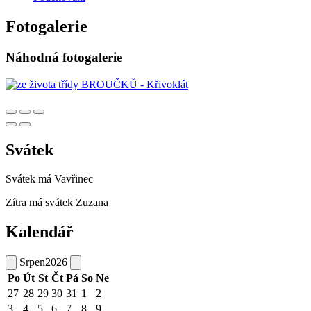
Fotogalerie
Náhodná fotogalerie
Svátek
Svátek má
Vavřinec
Zítra má svátek
Zuzana
Kalendář
Srpen
2026
Po
Út
St
Čt
Pá
So
Ne
27
28
29
30
31
1
2
3
4
5
6
7
8
9