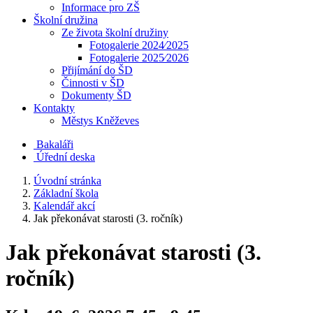
Informace pro ZŠ
Školní družina
Ze života školní družiny
Fotogalerie 2024⁄2025
Fotogalerie 2025⁄2026
Přijímání do ŠD
Činnosti v ŠD
Dokumenty ŠD
Kontakty
Městys Kněževes
Bakaláři
Úřední deska
Úvodní stránka
Základní škola
Kalendář akcí
Jak překonávat starosti (3. ročník)
Jak překonávat starosti (3.
ročník)