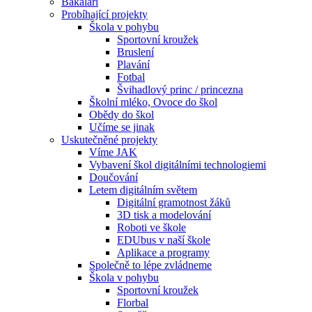
Bakaláři
Probíhající projekty
Škola v pohybu
Sportovní kroužek
Bruslení
Plavání
Fotbal
Švihadlový princ / princezna
Školní mléko, Ovoce do škol
Obědy do škol
Učíme se jinak
Uskutečněné projekty
Víme JAK
Vybavení škol digitálními technologiemi
Doučování
Letem digitálním světem
Digitální gramotnost žáků
3D tisk a modelování
Roboti ve škole
EDUbus v naší škole
Aplikace a programy
Společně to lépe zvládneme
Škola v pohybu
Sportovní kroužek
Florbal