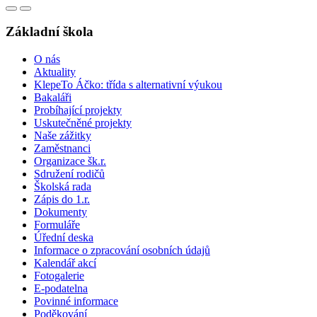
Základní škola
O nás
Aktuality
KlepeTo Áčko: třída s alternativní výukou
Bakaláři
Probíhající projekty
Uskutečněné projekty
Naše zážitky
Zaměstnanci
Organizace šk.r.
Sdružení rodičů
Školská rada
Zápis do 1.r.
Dokumenty
Formuláře
Úřední deska
Informace o zpracování osobních údajů
Kalendář akcí
Fotogalerie
E-podatelna
Povinné informace
Poděkování