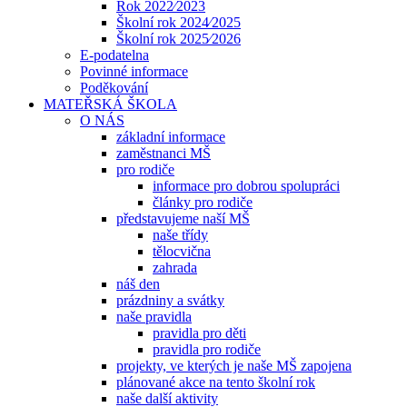
Rok 2022⁄2023
Školní rok 2024⁄2025
Školní rok 2025⁄2026
E-podatelna
Povinné informace
Poděkování
MATEŘSKÁ ŠKOLA
O NÁS
základní informace
zaměstnanci MŠ
pro rodiče
informace pro dobrou spolupráci
články pro rodiče
představujeme naší MŠ
naše třídy
tělocvična
zahrada
náš den
prázdniny a svátky
naše pravidla
pravidla pro děti
pravidla pro rodiče
projekty, ve kterých je naše MŠ zapojena
plánované akce na tento školní rok
naše další aktivity