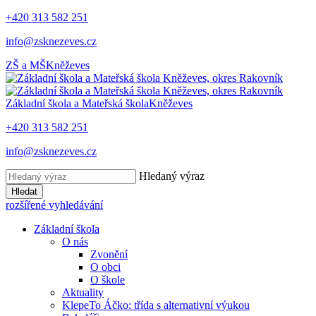
+420 313 582 251
info@zsknezeves.cz
ZŠ a MŠ
Kněževes
Základní škola a Mateřská škola
Kněževes
+420 313 582 251
info@zsknezeves.cz
Hledaný výraz
Hledat
rozšířené vyhledávání
Základní škola
O nás
Zvonění
O obci
O škole
Aktuality
KlepeTo Áčko: třída s alternativní výukou