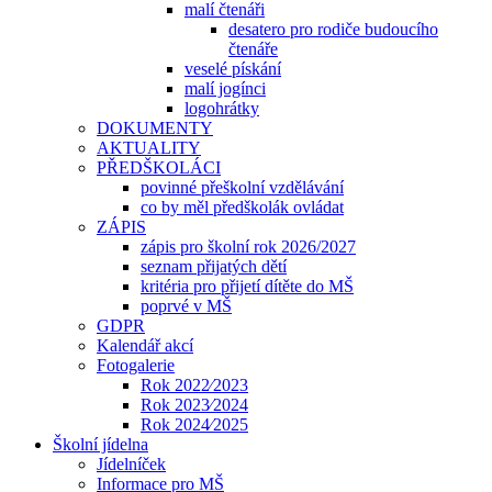
malí čtenáři
desatero pro rodiče budoucího
čtenáře
veselé pískání
malí jogínci
logohrátky
DOKUMENTY
AKTUALITY
PŘEDŠKOLÁCI
povinné přeškolní vzdělávání
co by měl předškolák ovládat
ZÁPIS
zápis pro školní rok 2026/2027
seznam přijatých dětí
kritéria pro přijetí dítěte do MŠ
poprvé v MŠ
GDPR
Kalendář akcí
Fotogalerie
Rok 2022⁄2023
Rok 2023⁄2024
Rok 2024⁄2025
Školní jídelna
Jídelníček
Informace pro MŠ