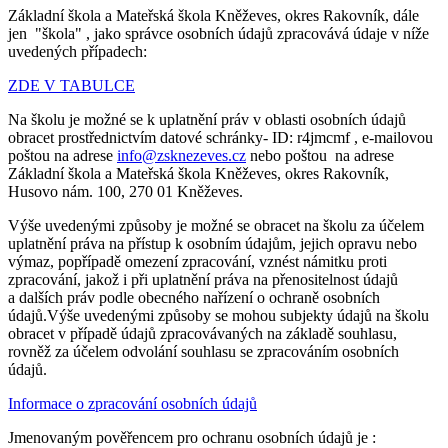
Základní škola a Mateřská škola Kněževes, okres Rakovník, dále
jen "škola" , jako správce osobních údajů zpracovává údaje v níže
uvedených případech:
ZDE V TABULCE
Na školu je možné se k uplatnění práv v oblasti osobních údajů
obracet prostřednictvím datové schránky- ID: r4jmcmf , e-mailovou
poštou na adrese
info@zsknezeves.cz
nebo poštou na adrese
Základní škola a Mateřská škola Kněževes, okres Rakovník,
Husovo nám. 100, 270 01 Kněževes.
Výše uvedenými způsoby je možné se obracet na školu za účelem
uplatnění práva na přístup k osobním údajům, jejich opravu nebo
výmaz, popřípadě omezení zpracování, vznést námitku proti
zpracování, jakož i při uplatnění práva na přenositelnost údajů
a dalších práv podle obecného nařízení o ochraně osobních
údajů.Výše uvedenými způsoby se mohou subjekty údajů na školu
obracet v případě údajů zpracovávaných na základě souhlasu,
rovněž za účelem odvolání souhlasu se zpracováním osobních
údajů.
Informace o zpracování osobních údajů
Jmenovaným pověřencem pro ochranu osobních údajů je :