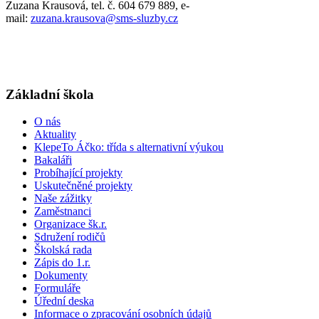
Zuzana Krausová, tel. č. 604 679 889, e-
mail:
zuzana.krausova@sms-sluzby.cz
Základní škola
O nás
Aktuality
KlepeTo Áčko: třída s alternativní výukou
Bakaláři
Probíhající projekty
Uskutečněné projekty
Naše zážitky
Zaměstnanci
Organizace šk.r.
Sdružení rodičů
Školská rada
Zápis do 1.r.
Dokumenty
Formuláře
Úřední deska
Informace o zpracování osobních údajů