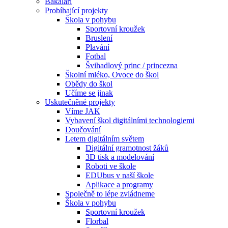
Bakaláři
Probíhající projekty
Škola v pohybu
Sportovní kroužek
Bruslení
Plavání
Fotbal
Švihadlový princ / princezna
Školní mléko, Ovoce do škol
Obědy do škol
Učíme se jinak
Uskutečněné projekty
Víme JAK
Vybavení škol digitálními technologiemi
Doučování
Letem digitálním světem
Digitální gramotnost žáků
3D tisk a modelování
Roboti ve škole
EDUbus v naší škole
Aplikace a programy
Společně to lépe zvládneme
Škola v pohybu
Sportovní kroužek
Florbal