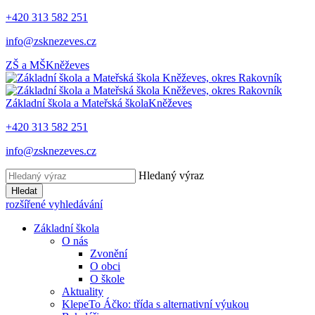
+420 313 582 251
info@zsknezeves.cz
ZŠ a MŠ
Kněževes
Základní škola a Mateřská škola
Kněževes
+420 313 582 251
info@zsknezeves.cz
Hledaný výraz
Hledat
rozšířené vyhledávání
Základní škola
O nás
Zvonění
O obci
O škole
Aktuality
KlepeTo Áčko: třída s alternativní výukou