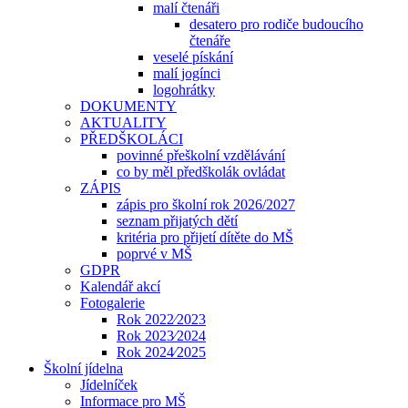
malí čtenáři
desatero pro rodiče budoucího
čtenáře
veselé pískání
malí jogínci
logohrátky
DOKUMENTY
AKTUALITY
PŘEDŠKOLÁCI
povinné přeškolní vzdělávání
co by měl předškolák ovládat
ZÁPIS
zápis pro školní rok 2026/2027
seznam přijatých dětí
kritéria pro přijetí dítěte do MŠ
poprvé v MŠ
GDPR
Kalendář akcí
Fotogalerie
Rok 2022⁄2023
Rok 2023⁄2024
Rok 2024⁄2025
Školní jídelna
Jídelníček
Informace pro MŠ