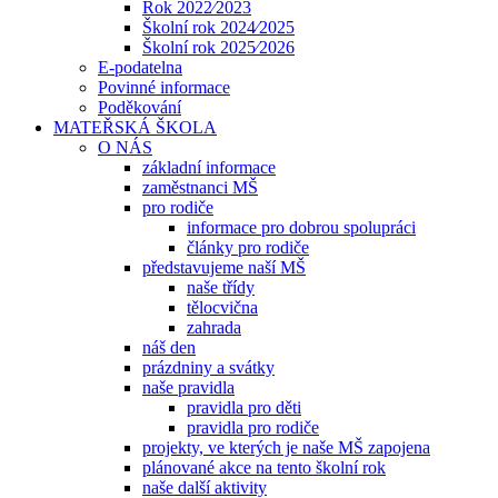
Rok 2022⁄2023
Školní rok 2024⁄2025
Školní rok 2025⁄2026
E-podatelna
Povinné informace
Poděkování
MATEŘSKÁ ŠKOLA
O NÁS
základní informace
zaměstnanci MŠ
pro rodiče
informace pro dobrou spolupráci
články pro rodiče
představujeme naší MŠ
naše třídy
tělocvična
zahrada
náš den
prázdniny a svátky
naše pravidla
pravidla pro děti
pravidla pro rodiče
projekty, ve kterých je naše MŠ zapojena
plánované akce na tento školní rok
naše další aktivity