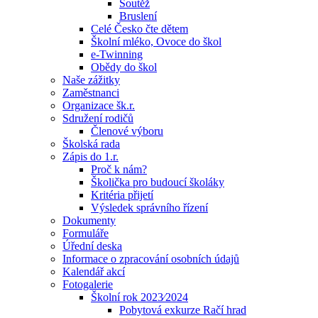
Soutěž
Bruslení
Celé Česko čte dětem
Školní mléko, Ovoce do škol
e-Twinning
Obědy do škol
Naše zážitky
Zaměstnanci
Organizace šk.r.
Sdružení rodičů
Členové výboru
Školská rada
Zápis do 1.r.
Proč k nám?
Školička pro budoucí školáky
Kritéria přijetí
Výsledek správního řízení
Dokumenty
Formuláře
Úřední deska
Informace o zpracování osobních údajů
Kalendář akcí
Fotogalerie
Školní rok 2023⁄2024
Pobytová exkurze Račí hrad