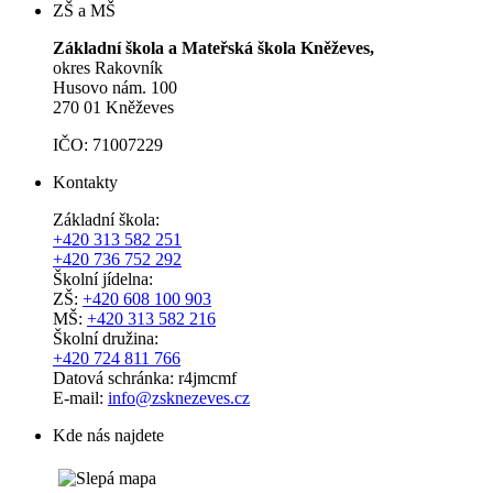
ZŠ a MŠ
Základní škola a Mateřská škola Kněževes,
okres Rakovník
Husovo nám. 100
270 01 Kněževes
IČO: 71007229
Kontakty
Základní škola:
+420 313 582 251
+420 736 752 292
Školní jídelna:
ZŠ:
+420 608 100 903
MŠ:
+420 313 582 216
Školní družina:
+420 724 811 766
Datová schránka: r4jmcmf
E-mail:
info@zsknezeves.cz
Kde nás najdete