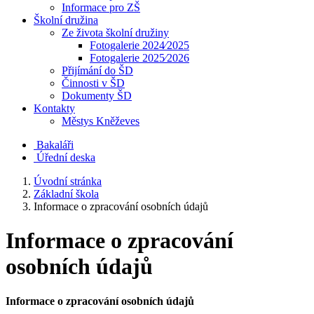
Informace pro ZŠ
Školní družina
Ze života školní družiny
Fotogalerie 2024⁄2025
Fotogalerie 2025⁄2026
Přijímání do ŠD
Činnosti v ŠD
Dokumenty ŠD
Kontakty
Městys Kněževes
Bakaláři
Úřední deska
Úvodní stránka
Základní škola
Informace o zpracování osobních údajů
Informace o zpracování
osobních údajů
Informace o zpracování osobních údajů