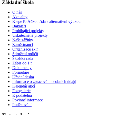
Základní škola
O nás
Aktuality
KlepeTo Áčko: třída s alternativní výukou
Bakaláři
Probíhající projekty
Uskutečněné projekty
Naše zážitky
Zaměstnanci
Organizace šk.r.
Sdružení rodičů
Školská rada
Zápis do 1.r.
Dokumenty
Formuláře
Úřední deska
Informace o zpracování osobních údajů
Kalendář akcí
Fotogalerie
E-podatelna
Povinné informace
Poděkování