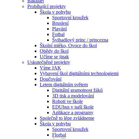
Bakaláři
Probíhající projekty
Škola v pohybu
Sportovní kroužek
Bruslení
Plavání
Fotbal
Švihadlový princ / princezna
Školní mléko, Ovoce do škol
Obědy do škol
Učíme se jinak
Uskutečněné projekty
Víme JAK
Vybavení škol digitálními technologiemi
Doučování
Letem digitálním světem
Digitální gramotnost žáků
3D tisk a modelování
Roboti ve škole
EDUbus v naší škole
Aplikace a programy
Společně to lépe zvládneme
Škola v pohybu
Sportovní kroužek
Florbal