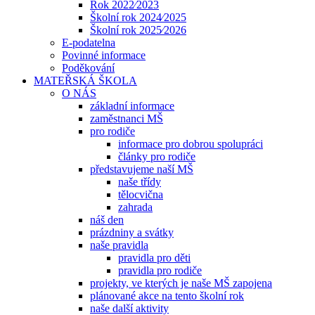
Rok 2022⁄2023
Školní rok 2024⁄2025
Školní rok 2025⁄2026
E-podatelna
Povinné informace
Poděkování
MATEŘSKÁ ŠKOLA
O NÁS
základní informace
zaměstnanci MŠ
pro rodiče
informace pro dobrou spolupráci
články pro rodiče
představujeme naší MŠ
naše třídy
tělocvična
zahrada
náš den
prázdniny a svátky
naše pravidla
pravidla pro děti
pravidla pro rodiče
projekty, ve kterých je naše MŠ zapojena
plánované akce na tento školní rok
naše další aktivity