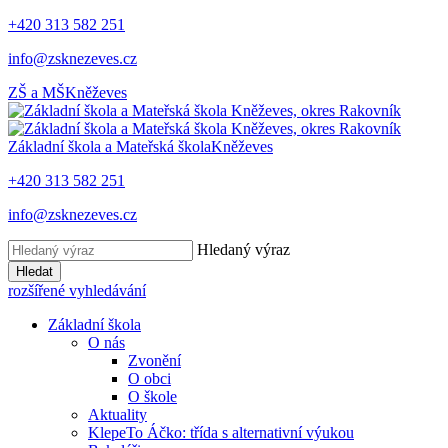
+420 313 582 251
info@zsknezeves.cz
ZŠ a MŠ
Kněževes
Základní škola a Mateřská škola
Kněževes
+420 313 582 251
info@zsknezeves.cz
Hledaný výraz
Hledat
rozšířené vyhledávání
Základní škola
O nás
Zvonění
O obci
O škole
Aktuality
KlepeTo Áčko: třída s alternativní výukou