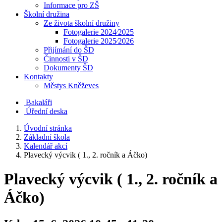
Informace pro ZŠ
Školní družina
Ze života školní družiny
Fotogalerie 2024⁄2025
Fotogalerie 2025⁄2026
Přijímání do ŠD
Činnosti v ŠD
Dokumenty ŠD
Kontakty
Městys Kněževes
Bakaláři
Úřední deska
Úvodní stránka
Základní škola
Kalendář akcí
Plavecký výcvik ( 1., 2. ročník a Áčko)
Plavecký výcvik ( 1., 2. ročník a
Áčko)