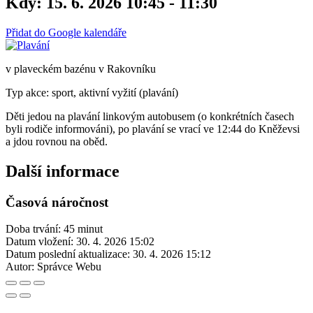
Kdy:
15. 6. 2026 10:45 - 11:30
Přidat do Google kalendáře
v plaveckém bazénu v Rakovníku
Typ akce: sport, aktivní vyžití (plavání)
Děti jedou na plavání linkovým autobusem (o konkrétních časech
byli rodiče informováni), po plavání se vrací ve 12:44 do Kněževsi
a jdou rovnou na oběd.
Další informace
Časová náročnost
Doba trvání: 45 minut
Datum vložení:
30. 4. 2026 15:02
Datum poslední aktualizace:
30. 4. 2026 15:12
Autor:
Správce Webu