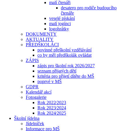
malí čtenáři
desatero pro rodiče budoucího
čtenáře
veselé pískání
malí jogínci
logohrátky
DOKUMENTY
AKTUALITY
PŘEDŠKOLÁCI
povinné přeškolní vzdělávání
co by měl předškolák ovládat
ZÁPIS
zápis pro školní rok 2026/2027
seznam přijatých dětí
kritéria pro přijetí dítěte do MŠ
poprvé v MŠ
GDPR
Kalendář akcí
Fotogalerie
Rok 2022⁄2023
Rok 2023⁄2024
Rok 2024⁄2025
Školní jídelna
Jídelníček
Informace pro MŠ