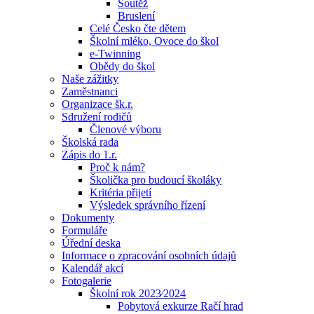
Soutěž
Bruslení
Celé Česko čte dětem
Školní mléko, Ovoce do škol
e-Twinning
Obědy do škol
Naše zážitky
Zaměstnanci
Organizace šk.r.
Sdružení rodičů
Členové výboru
Školská rada
Zápis do 1.r.
Proč k nám?
Školička pro budoucí školáky
Kritéria přijetí
Výsledek správního řízení
Dokumenty
Formuláře
Úřední deska
Informace o zpracování osobních údajů
Kalendář akcí
Fotogalerie
Školní rok 2023⁄2024
Pobytová exkurze Račí hrad