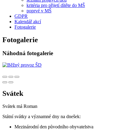
kritéria pro přijetí dítěte do MŠ
poprvé v MŠ
GDPR
Kalendář akcí
Fotogalerie
Fotogalerie
Náhodná fotogalerie
Svátek
Svátek má
Roman
Státní svátky a významné dny na dnešek:
Mezinárodní den původního obyvatelstva