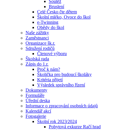
Soutěž
Bruslení
Celé Česko čte dětem
Školní mléko, Ovoce do škol
e-Twinning
Obědy do škol
Naše zážitky
Zaměstnanci
Organizace šk.r.
Sdružení rodičů
Členové výboru
Školská rada
Zápis do 1.r.
Proč k nám?
Školička pro budoucí školáky
Kritéria přijetí
Výsledek správního řízení
Dokumenty
Formuláře
Úřední deska
Informace o zpracování osobních údajů
Kalendář akcí
Fotogalerie
Školní rok 2023⁄2024
Pobytová exkurze Račí hrad