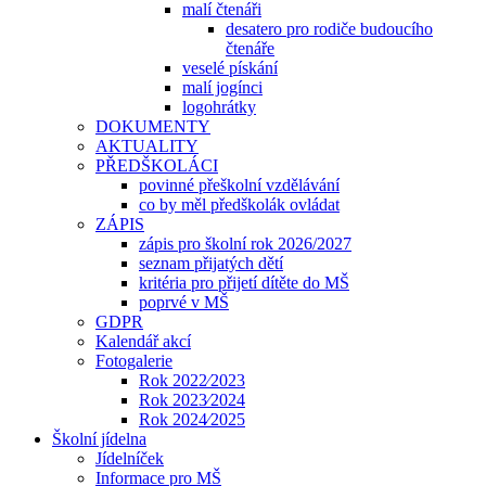
malí čtenáři
desatero pro rodiče budoucího
čtenáře
veselé pískání
malí jogínci
logohrátky
DOKUMENTY
AKTUALITY
PŘEDŠKOLÁCI
povinné přeškolní vzdělávání
co by měl předškolák ovládat
ZÁPIS
zápis pro školní rok 2026/2027
seznam přijatých dětí
kritéria pro přijetí dítěte do MŠ
poprvé v MŠ
GDPR
Kalendář akcí
Fotogalerie
Rok 2022⁄2023
Rok 2023⁄2024
Rok 2024⁄2025
Školní jídelna
Jídelníček
Informace pro MŠ