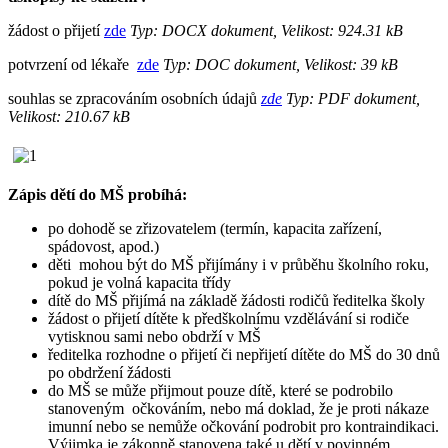
žádost o přijetí
zde
Typ: DOCX dokument, Velikost: 924.31 kB
potvrzení od lékaře
zde
Typ: DOC dokument, Velikost: 39 kB
souhlas se zpracováním osobních údajů
zde
Typ: PDF dokument,
Velikost: 210.67 kB
Zápis dětí do MŠ probíhá:
po dohodě se zřizovatelem (termín, kapacita zařízení,
spádovost, apod.)
děti mohou být do MŠ přijímány i v průběhu školního roku,
pokud je volná kapacita třídy
dítě do MŠ přijímá na základě žádosti rodičů ředitelka školy
žádost o přijetí dítěte k předškolnímu vzdělávání si rodiče
vytisknou sami nebo obdrží v MŠ
ředitelka rozhodne o přijetí či nepřijetí dítěte do MŠ do 30 dnů
po obdržení žádosti
do MŠ se může přijmout pouze dítě, které se podrobilo
stanoveným očkováním, nebo má doklad, že je proti nákaze
imunní nebo se nemůže očkování podrobit pro kontraindikaci.
Výjimka je zákonně stanovena také u dětí v povinném