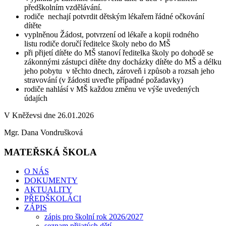
předškolním vzdělávání.
rodiče nechají potvrdit dětským lékařem řádné očkování
dítěte
vyplněnou Žádost, potvrzení od lékaře a kopii rodného
listu rodiče doručí ředitelce školy nebo do MŠ
při přijetí dítěte do MŠ stanoví ředitelka školy po dohodě se
zákonnými zástupci dítěte dny docházky dítěte do MŠ a délku
jeho pobytu v těchto dnech, zároveň i způsob a rozsah jeho
stravování (v žádosti uveďte případné požadavky)
rodiče nahlásí v MŠ každou změnu ve výše uvedených
údajích
V Kněževsi dne 26.01.2026
Mgr. Dana Vondrušková
MATEŘSKÁ ŠKOLA
O NÁS
DOKUMENTY
AKTUALITY
PŘEDŠKOLÁCI
ZÁPIS
zápis pro školní rok 2026/2027
seznam přijatých dětí