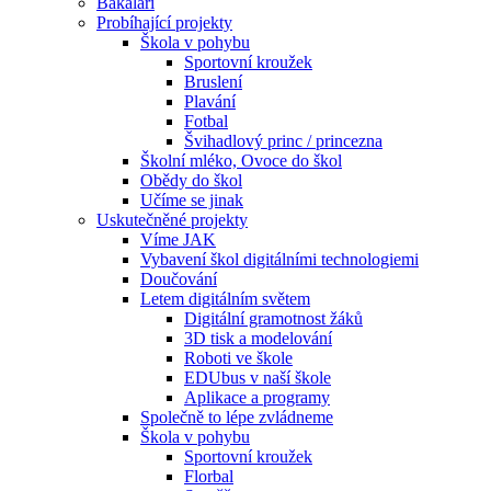
Bakaláři
Probíhající projekty
Škola v pohybu
Sportovní kroužek
Bruslení
Plavání
Fotbal
Švihadlový princ / princezna
Školní mléko, Ovoce do škol
Obědy do škol
Učíme se jinak
Uskutečněné projekty
Víme JAK
Vybavení škol digitálními technologiemi
Doučování
Letem digitálním světem
Digitální gramotnost žáků
3D tisk a modelování
Roboti ve škole
EDUbus v naší škole
Aplikace a programy
Společně to lépe zvládneme
Škola v pohybu
Sportovní kroužek
Florbal