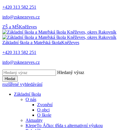
+420 313 582 251
info@zsknezeves.cz
ZŠ a MŠ
Kněževes
Základní škola a Mateřská škola
Kněževes
+420 313 582 251
info@zsknezeves.cz
Hledaný výraz
Hledat
rozšířené vyhledávání
Základní škola
O nás
Zvonění
O obci
O škole
Aktuality
KlepeTo Áčko: třída s alternativní výukou