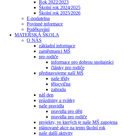
Rok 2022⁄2023
Školní rok 2024⁄2025
Školní rok 2025⁄2026
E-podatelna
Povinné informace
Poděkování
MATEŘSKÁ ŠKOLA
O NÁS
základní informace
zaměstnanci MŠ
pro rodiče
informace pro dobrou spolupráci
články pro rodiče
představujeme naší MŠ
naše třídy
tělocvična
zahrada
náš den
prázdniny a svátky
naše pravidla
pravidla pro děti
pravidla pro rodiče
projekty, ve kterých je naše MŠ zapojena
plánované akce na tento školní rok
naše další aktivity