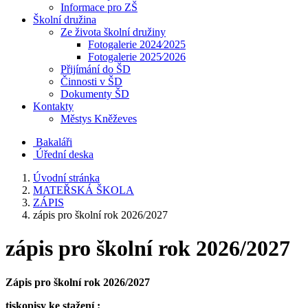
Informace pro ZŠ
Školní družina
Ze života školní družiny
Fotogalerie 2024⁄2025
Fotogalerie 2025⁄2026
Přijímání do ŠD
Činnosti v ŠD
Dokumenty ŠD
Kontakty
Městys Kněževes
Bakaláři
Úřední deska
Úvodní stránka
MATEŘSKÁ ŠKOLA
ZÁPIS
zápis pro školní rok 2026/2027
zápis pro školní rok 2026/2027
Zápis pro školní rok 2026/2027
tiskopisy ke stažení :