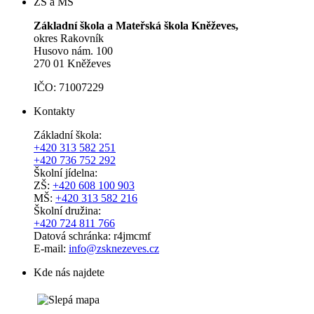
ZŠ a MŠ
Základní škola a Mateřská škola Kněževes,
okres Rakovník
Husovo nám. 100
270 01 Kněževes
IČO: 71007229
Kontakty
Základní škola:
+420 313 582 251
+420 736 752 292
Školní jídelna:
ZŠ:
+420 608 100 903
MŠ:
+420 313 582 216
Školní družina:
+420 724 811 766
Datová schránka: r4jmcmf
E-mail:
info@zsknezeves.cz
Kde nás najdete