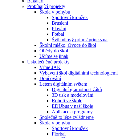
Bakaláři
Probíhající projekty
Škola v pohybu
Sportovní kroužek
Bruslení
Plavání
Fotbal
Švihadlový princ / princezna
Školní mléko, Ovoce do škol
Obědy do škol
Učíme se jinak
Uskutečněné projekty
Víme JAK
Vybavení škol digitálními technologiemi
Doučování
Letem digitálním světem
Digitální gramotnost žáků
3D tisk a modelování
Roboti ve škole
EDUbus v naší škole
Aplikace a programy
Společně to lépe zvládneme
Škola v pohybu
Sportovní kroužek
Florbal