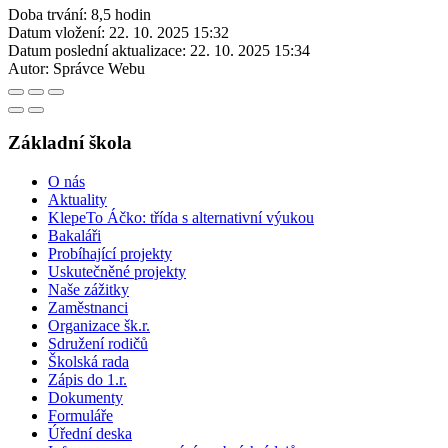
Doba trvání: 8,5 hodin
Datum vložení:
22. 10. 2025 15:32
Datum poslední aktualizace:
22. 10. 2025 15:34
Autor:
Správce Webu
Základní škola
O nás
Aktuality
KlepeTo Áčko: třída s alternativní výukou
Bakaláři
Probíhající projekty
Uskutečněné projekty
Naše zážitky
Zaměstnanci
Organizace šk.r.
Sdružení rodičů
Školská rada
Zápis do 1.r.
Dokumenty
Formuláře
Úřední deska