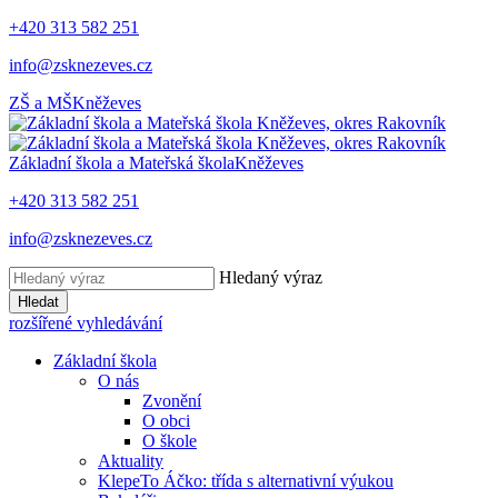
+420 313 582 251
info@zsknezeves.cz
ZŠ a MŠ
Kněževes
Základní škola a Mateřská škola
Kněževes
+420 313 582 251
info@zsknezeves.cz
Hledaný výraz
Hledat
rozšířené vyhledávání
Základní škola
O nás
Zvonění
O obci
O škole
Aktuality
KlepeTo Áčko: třída s alternativní výukou