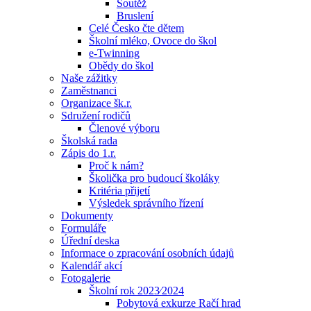
Soutěž
Bruslení
Celé Česko čte dětem
Školní mléko, Ovoce do škol
e-Twinning
Obědy do škol
Naše zážitky
Zaměstnanci
Organizace šk.r.
Sdružení rodičů
Členové výboru
Školská rada
Zápis do 1.r.
Proč k nám?
Školička pro budoucí školáky
Kritéria přijetí
Výsledek správního řízení
Dokumenty
Formuláře
Úřední deska
Informace o zpracování osobních údajů
Kalendář akcí
Fotogalerie
Školní rok 2023⁄2024
Pobytová exkurze Račí hrad