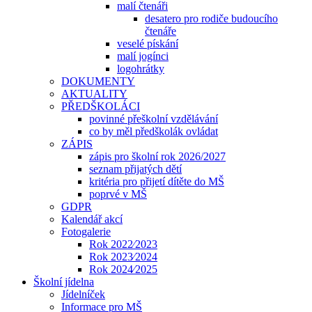
malí čtenáři
desatero pro rodiče budoucího
čtenáře
veselé pískání
malí jogínci
logohrátky
DOKUMENTY
AKTUALITY
PŘEDŠKOLÁCI
povinné přeškolní vzdělávání
co by měl předškolák ovládat
ZÁPIS
zápis pro školní rok 2026/2027
seznam přijatých dětí
kritéria pro přijetí dítěte do MŠ
poprvé v MŠ
GDPR
Kalendář akcí
Fotogalerie
Rok 2022⁄2023
Rok 2023⁄2024
Rok 2024⁄2025
Školní jídelna
Jídelníček
Informace pro MŠ