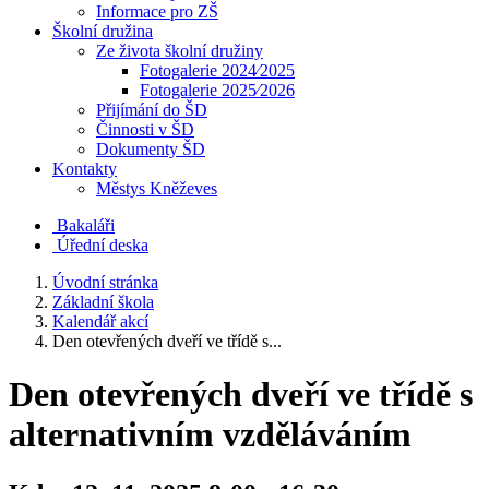
Informace pro ZŠ
Školní družina
Ze života školní družiny
Fotogalerie 2024⁄2025
Fotogalerie 2025⁄2026
Přijímání do ŠD
Činnosti v ŠD
Dokumenty ŠD
Kontakty
Městys Kněževes
Bakaláři
Úřední deska
Úvodní stránka
Základní škola
Kalendář akcí
Den otevřených dveří ve třídě s...
Den otevřených dveří ve třídě s
alternativním vzděláváním