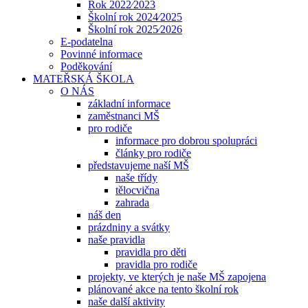
Rok 2022⁄2023
Školní rok 2024⁄2025
Školní rok 2025⁄2026
E-podatelna
Povinné informace
Poděkování
MATEŘSKÁ ŠKOLA
O NÁS
základní informace
zaměstnanci MŠ
pro rodiče
informace pro dobrou spolupráci
články pro rodiče
představujeme naší MŠ
naše třídy
tělocvična
zahrada
náš den
prázdniny a svátky
naše pravidla
pravidla pro děti
pravidla pro rodiče
projekty, ve kterých je naše MŠ zapojena
plánované akce na tento školní rok
naše další aktivity