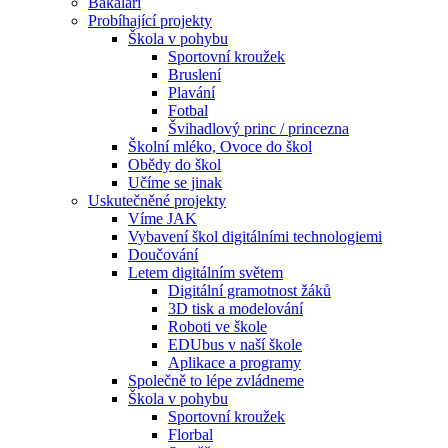
Bakaláři
Probíhající projekty
Škola v pohybu
Sportovní kroužek
Bruslení
Plavání
Fotbal
Švihadlový princ / princezna
Školní mléko, Ovoce do škol
Obědy do škol
Učíme se jinak
Uskutečněné projekty
Víme JAK
Vybavení škol digitálními technologiemi
Doučování
Letem digitálním světem
Digitální gramotnost žáků
3D tisk a modelování
Roboti ve škole
EDUbus v naší škole
Aplikace a programy
Společně to lépe zvládneme
Škola v pohybu
Sportovní kroužek
Florbal