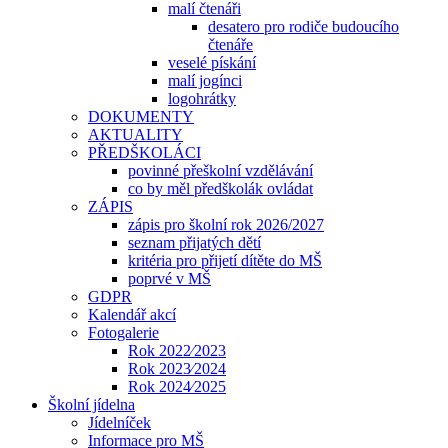
malí čtenáři
desatero pro rodiče budoucího
čtenáře
veselé pískání
malí jogínci
logohrátky
DOKUMENTY
AKTUALITY
PŘEDŠKOLÁCI
povinné přeškolní vzdělávání
co by měl předškolák ovládat
ZÁPIS
zápis pro školní rok 2026/2027
seznam přijatých dětí
kritéria pro přijetí dítěte do MŠ
poprvé v MŠ
GDPR
Kalendář akcí
Fotogalerie
Rok 2022⁄2023
Rok 2023⁄2024
Rok 2024⁄2025
Školní jídelna
Jídelníček
Informace pro MŠ