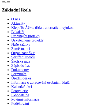
Základní škola
O nás
Aktuality
KlepeTo Áčko: třída s alternativní výukou
Bakaláři
Probíhající projekty
Uskutečněné projekty
Naše zážitky
Zaměstnanci
Organizace šk.r.
Sdružení rodičů
Školská rada
Zápis do 1.r.
Dokumenty
Formuláře
Úřední deska
Informace o zpracování osobních údajů
Kalendář akcí
Fotogalerie
E-podatelna
Povinné informace
Poděkování