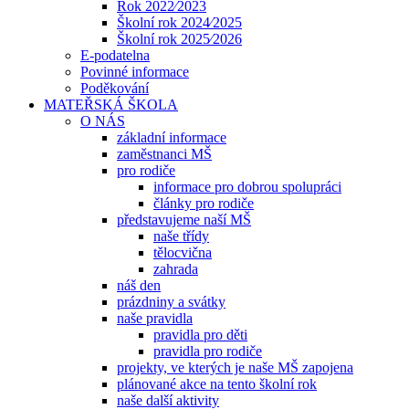
Rok 2022⁄2023
Školní rok 2024⁄2025
Školní rok 2025⁄2026
E-podatelna
Povinné informace
Poděkování
MATEŘSKÁ ŠKOLA
O NÁS
základní informace
zaměstnanci MŠ
pro rodiče
informace pro dobrou spolupráci
články pro rodiče
představujeme naší MŠ
naše třídy
tělocvična
zahrada
náš den
prázdniny a svátky
naše pravidla
pravidla pro děti
pravidla pro rodiče
projekty, ve kterých je naše MŠ zapojena
plánované akce na tento školní rok
naše další aktivity