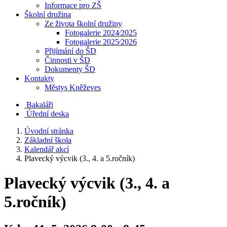
Informace pro ZŠ
Školní družina
Ze života školní družiny
Fotogalerie 2024⁄2025
Fotogalerie 2025⁄2026
Přijímání do ŠD
Činnosti v ŠD
Dokumenty ŠD
Kontakty
Městys Kněževes
Bakaláři
Úřední deska
Úvodní stránka
Základní škola
Kalendář akcí
Plavecký výcvik (3., 4. a 5.ročník)
Plavecký výcvik (3., 4. a
5.ročník)