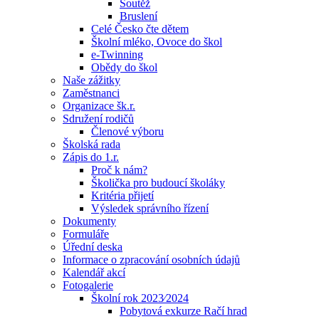
Soutěž
Bruslení
Celé Česko čte dětem
Školní mléko, Ovoce do škol
e-Twinning
Obědy do škol
Naše zážitky
Zaměstnanci
Organizace šk.r.
Sdružení rodičů
Členové výboru
Školská rada
Zápis do 1.r.
Proč k nám?
Školička pro budoucí školáky
Kritéria přijetí
Výsledek správního řízení
Dokumenty
Formuláře
Úřední deska
Informace o zpracování osobních údajů
Kalendář akcí
Fotogalerie
Školní rok 2023⁄2024
Pobytová exkurze Račí hrad