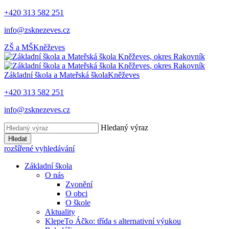
+420 313 582 251
info@zsknezeves.cz
ZŠ a MŠ
Kněževes
Základní škola a Mateřská škola
Kněževes
+420 313 582 251
info@zsknezeves.cz
Hledaný výraz
Hledat
rozšířené vyhledávání
Základní škola
O nás
Zvonění
O obci
O škole
Aktuality
KlepeTo Áčko: třída s alternativní výukou