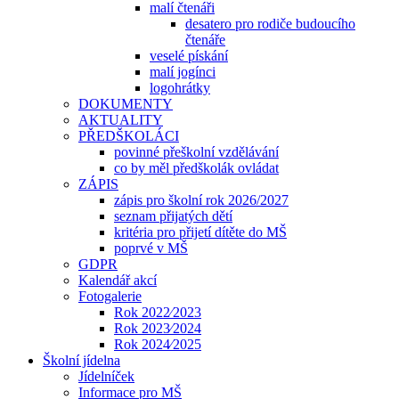
malí čtenáři
desatero pro rodiče budoucího
čtenáře
veselé pískání
malí jogínci
logohrátky
DOKUMENTY
AKTUALITY
PŘEDŠKOLÁCI
povinné přeškolní vzdělávání
co by měl předškolák ovládat
ZÁPIS
zápis pro školní rok 2026/2027
seznam přijatých dětí
kritéria pro přijetí dítěte do MŠ
poprvé v MŠ
GDPR
Kalendář akcí
Fotogalerie
Rok 2022⁄2023
Rok 2023⁄2024
Rok 2024⁄2025
Školní jídelna
Jídelníček
Informace pro MŠ