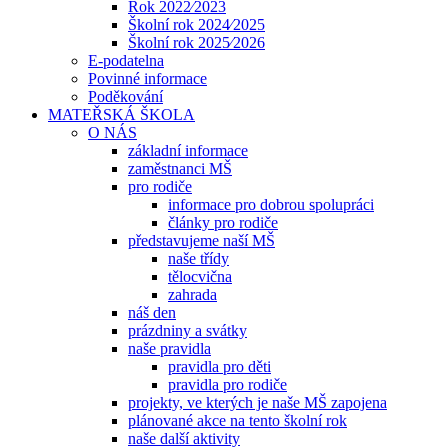
Rok 2022⁄2023
Školní rok 2024⁄2025
Školní rok 2025⁄2026
E-podatelna
Povinné informace
Poděkování
MATEŘSKÁ ŠKOLA
O NÁS
základní informace
zaměstnanci MŠ
pro rodiče
informace pro dobrou spolupráci
články pro rodiče
představujeme naší MŠ
naše třídy
tělocvična
zahrada
náš den
prázdniny a svátky
naše pravidla
pravidla pro děti
pravidla pro rodiče
projekty, ve kterých je naše MŠ zapojena
plánované akce na tento školní rok
naše další aktivity