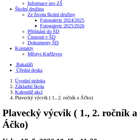
Informace pro ZŠ
Školní družina
Ze života školní družiny
Fotogalerie 2024⁄2025
Fotogalerie 2025⁄2026
Přijímání do ŠD
Činnosti v ŠD
Dokumenty ŠD
Kontakty
Městys Kněževes
Bakaláři
Úřední deska
Úvodní stránka
Základní škola
Kalendář akcí
Plavecký výcvik ( 1., 2. ročník a Áčko)
Plavecký výcvik ( 1., 2. ročník a
Áčko)