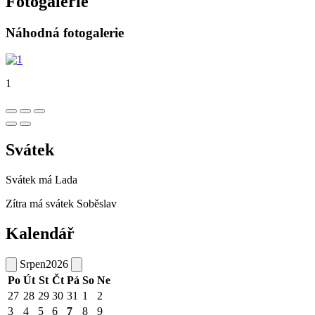
Fotogalerie
Náhodná fotogalerie
1
Svátek
Svátek má
Lada
Zítra má svátek
Soběslav
Kalendář
Srpen
2026
Po
Út
St
Čt
Pá
So
Ne
27
28
29
30
31
1
2
3
4
5
6
7
8
9