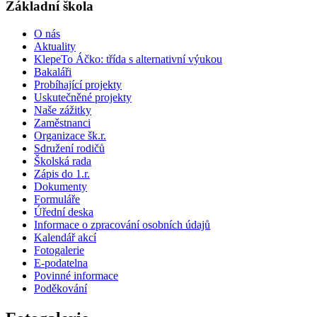
Základní škola
O nás
Aktuality
KlepeTo Áčko: třída s alternativní výukou
Bakaláři
Probíhající projekty
Uskutečněné projekty
Naše zážitky
Zaměstnanci
Organizace šk.r.
Sdružení rodičů
Školská rada
Zápis do 1.r.
Dokumenty
Formuláře
Úřední deska
Informace o zpracování osobních údajů
Kalendář akcí
Fotogalerie
E-podatelna
Povinné informace
Poděkování