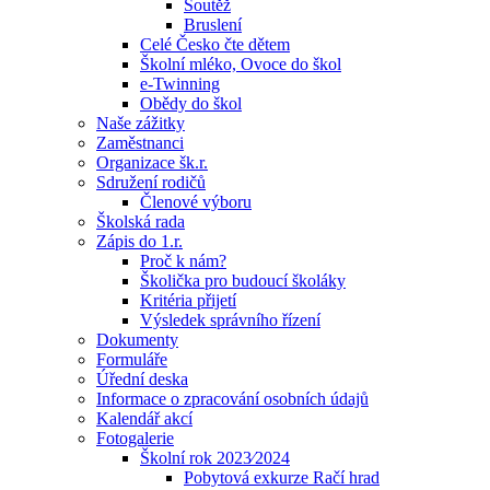
Soutěž
Bruslení
Celé Česko čte dětem
Školní mléko, Ovoce do škol
e-Twinning
Obědy do škol
Naše zážitky
Zaměstnanci
Organizace šk.r.
Sdružení rodičů
Členové výboru
Školská rada
Zápis do 1.r.
Proč k nám?
Školička pro budoucí školáky
Kritéria přijetí
Výsledek správního řízení
Dokumenty
Formuláře
Úřední deska
Informace o zpracování osobních údajů
Kalendář akcí
Fotogalerie
Školní rok 2023⁄2024
Pobytová exkurze Račí hrad