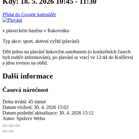
Kdy:
18. 5. 2026 10:45 - 11:30
Přidat do Google kalendáře
v plaveckém bazénu v Rakovníku
Typ akce: sport, aktivní vyžití (plavání)
Děti jedou na plavání linkovým autobusem (o konkrétních časech
byli rodiče informováni), po plavání se vrací ve 12:44 do Kněževsi
a jdou rovnou na oběd.
Další informace
Časová náročnost
Doba trvání: 45 minut
Datum vložení:
30. 4. 2026 15:02
Datum poslední aktualizace:
30. 4. 2026 15:12
Autor:
Správce Webu