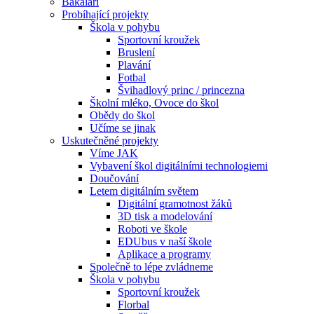
Bakaláři
Probíhající projekty
Škola v pohybu
Sportovní kroužek
Bruslení
Plavání
Fotbal
Švihadlový princ / princezna
Školní mléko, Ovoce do škol
Obědy do škol
Učíme se jinak
Uskutečněné projekty
Víme JAK
Vybavení škol digitálními technologiemi
Doučování
Letem digitálním světem
Digitální gramotnost žáků
3D tisk a modelování
Roboti ve škole
EDUbus v naší škole
Aplikace a programy
Společně to lépe zvládneme
Škola v pohybu
Sportovní kroužek
Florbal