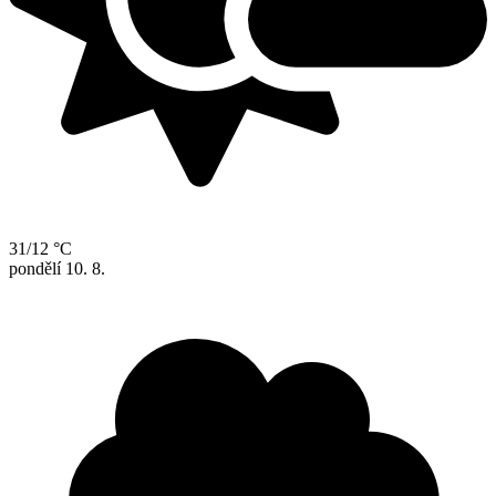
31/12 °C
pondělí
10. 8.