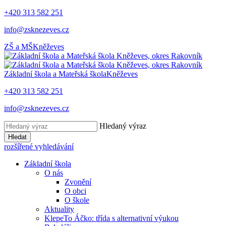
+420 313 582 251
info@zsknezeves.cz
ZŠ a MŠ
Kněževes
Základní škola a Mateřská škola
Kněževes
+420 313 582 251
info@zsknezeves.cz
Hledaný výraz
Hledat
rozšířené vyhledávání
Základní škola
O nás
Zvonění
O obci
O škole
Aktuality
KlepeTo Áčko: třída s alternativní výukou