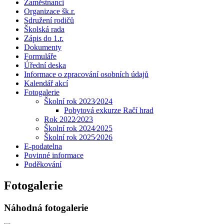
Zaměstnanci
Organizace šk.r.
Sdružení rodičů
Školská rada
Zápis do 1.r.
Dokumenty
Formuláře
Úřední deska
Informace o zpracování osobních údajů
Kalendář akcí
Fotogalerie
Školní rok 2023⁄2024
Pobytová exkurze Račí hrad
Rok 2022⁄2023
Školní rok 2024⁄2025
Školní rok 2025⁄2026
E-podatelna
Povinné informace
Poděkování
Fotogalerie
Náhodná fotogalerie