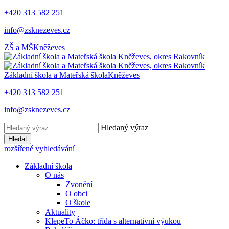
+420 313 582 251
info@zsknezeves.cz
ZŠ a MŠ
Kněževes
Základní škola a Mateřská škola
Kněževes
+420 313 582 251
info@zsknezeves.cz
Hledaný výraz
Hledat
rozšířené vyhledávání
Základní škola
O nás
Zvonění
O obci
O škole
Aktuality
KlepeTo Áčko: třída s alternativní výukou