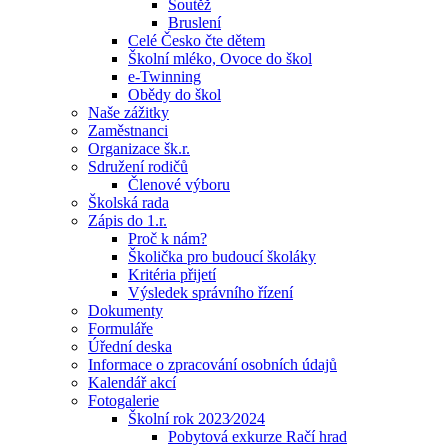
Soutěž
Bruslení
Celé Česko čte dětem
Školní mléko, Ovoce do škol
e-Twinning
Obědy do škol
Naše zážitky
Zaměstnanci
Organizace šk.r.
Sdružení rodičů
Členové výboru
Školská rada
Zápis do 1.r.
Proč k nám?
Školička pro budoucí školáky
Kritéria přijetí
Výsledek správního řízení
Dokumenty
Formuláře
Úřední deska
Informace o zpracování osobních údajů
Kalendář akcí
Fotogalerie
Školní rok 2023⁄2024
Pobytová exkurze Račí hrad