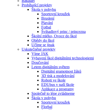
Bakaláři
Probíhající projekty
Škola v pohybu
Sportovní kroužek
Bruslení
Plavání
Fotbal
Švihadlový princ / princezna
Školní mléko, Ovoce do škol
Obědy do škol
Učíme se jinak
Uskutečněné projekty
Víme JAK
Vybavení škol digitálními technologiemi
Doučování
Letem digitálním světem
Digitální gramotnost žáků
3D tisk a modelování
Roboti ve škole
EDUbus v naší škole
Aplikace a programy
Společně to lépe zvládneme
Škola v pohybu
Sportovní kroužek
Florbal