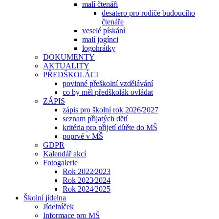
malí čtenáři
desatero pro rodiče budoucího
čtenáře
veselé pískání
malí jogínci
logohrátky
DOKUMENTY
AKTUALITY
PŘEDŠKOLÁCI
povinné přeškolní vzdělávání
co by měl předškolák ovládat
ZÁPIS
zápis pro školní rok 2026/2027
seznam přijatých dětí
kritéria pro přijetí dítěte do MŠ
poprvé v MŠ
GDPR
Kalendář akcí
Fotogalerie
Rok 2022⁄2023
Rok 2023⁄2024
Rok 2024⁄2025
Školní jídelna
Jídelníček
Informace pro MŠ