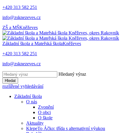
+420 313 582 251
info@zsknezeves.cz
ZŠ a MŠ
Kněževes
Základní škola a Mateřská škola
Kněževes
+420 313 582 251
info@zsknezeves.cz
Hledaný výraz
Hledat
rozšířené vyhledávání
Základní škola
O nás
Zvonění
O obci
O škole
Aktuality
KlepeTo Áčko: třída s alternativní výukou