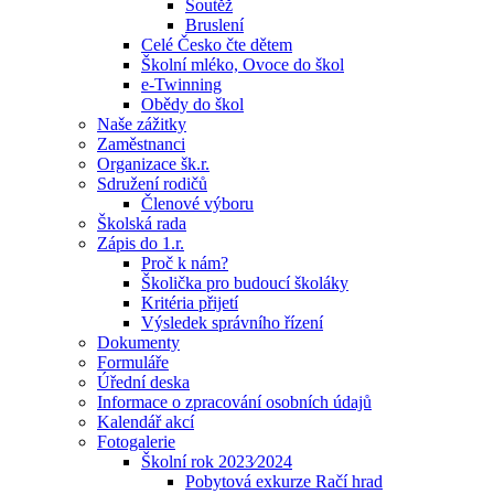
Soutěž
Bruslení
Celé Česko čte dětem
Školní mléko, Ovoce do škol
e-Twinning
Obědy do škol
Naše zážitky
Zaměstnanci
Organizace šk.r.
Sdružení rodičů
Členové výboru
Školská rada
Zápis do 1.r.
Proč k nám?
Školička pro budoucí školáky
Kritéria přijetí
Výsledek správního řízení
Dokumenty
Formuláře
Úřední deska
Informace o zpracování osobních údajů
Kalendář akcí
Fotogalerie
Školní rok 2023⁄2024
Pobytová exkurze Račí hrad