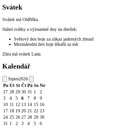
Svátek
Svátek má
Oldřiška
Státní svátky a významné dny na dnešek:
Světový den boje za zákaz jaderných zbraní
Mezinárodní den boje lékařů za mír
Zítra má svátek
Lada
Kalendář
Srpen
2026
Po
Út
St
Čt
Pá
So
Ne
27
28
29
30
31
1
2
3
4
5
6
7
8
9
10
11
12
13
14
15
16
17
18
19
20
21
22
23
24
25
26
27
28
29
30
31
1
2
3
4
5
6