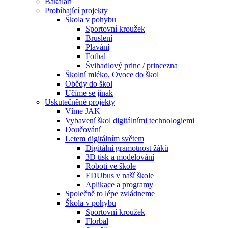
Bakaláři
Probíhající projekty
Škola v pohybu
Sportovní kroužek
Bruslení
Plavání
Fotbal
Švihadlový princ / princezna
Školní mléko, Ovoce do škol
Obědy do škol
Učíme se jinak
Uskutečněné projekty
Víme JAK
Vybavení škol digitálními technologiemi
Doučování
Letem digitálním světem
Digitální gramotnost žáků
3D tisk a modelování
Roboti ve škole
EDUbus v naší škole
Aplikace a programy
Společně to lépe zvládneme
Škola v pohybu
Sportovní kroužek
Florbal