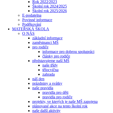
Rok 2022⁄2023
Školní rok 2024⁄2025
Školní rok 2025⁄2026
E-podatelna
Povinné informace
Poděkování
MATEŘSKÁ ŠKOLA
O NÁS
základní informace
zaměstnanci MŠ
pro rodiče
informace pro dobrou spolupráci
články pro rodiče
představujeme naší MŠ
naše třídy
tělocvična
zahrada
náš den
prázdniny a svátky
naše pravidla
pravidla pro děti
pravidla pro rodiče
projekty, ve kterých je naše MŠ zapojena
plánované akce na tento školní rok
naše další aktivity