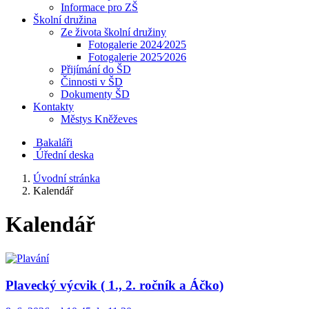
Informace pro ZŠ
Školní družina
Ze života školní družiny
Fotogalerie 2024⁄2025
Fotogalerie 2025⁄2026
Přijímání do ŠD
Činnosti v ŠD
Dokumenty ŠD
Kontakty
Městys Kněževes
Bakaláři
Úřední deska
Úvodní stránka
Kalendář
Kalendář
Plavecký výcvik ( 1., 2. ročník a Áčko)