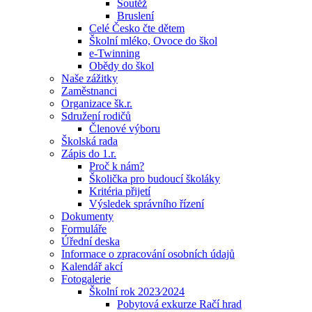
Soutěž
Bruslení
Celé Česko čte dětem
Školní mléko, Ovoce do škol
e-Twinning
Obědy do škol
Naše zážitky
Zaměstnanci
Organizace šk.r.
Sdružení rodičů
Členové výboru
Školská rada
Zápis do 1.r.
Proč k nám?
Školička pro budoucí školáky
Kritéria přijetí
Výsledek správního řízení
Dokumenty
Formuláře
Úřední deska
Informace o zpracování osobních údajů
Kalendář akcí
Fotogalerie
Školní rok 2023⁄2024
Pobytová exkurze Račí hrad