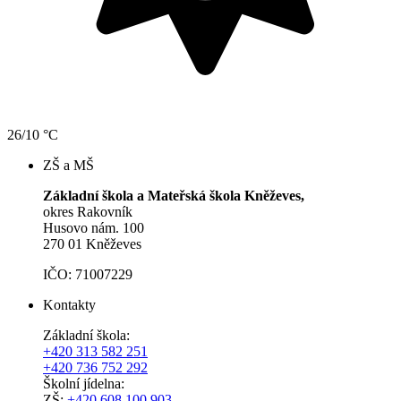
26/10 °C
ZŠ a MŠ
Základní škola a Mateřská škola Kněževes,
okres Rakovník
Husovo nám. 100
270 01 Kněževes
IČO: 71007229
Kontakty
Základní škola:
+420 313 582 251
+420 736 752 292
Školní jídelna:
ZŠ:
+420 608 100 903