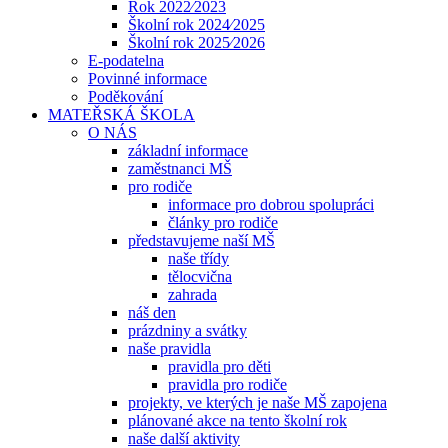
Rok 2022⁄2023
Školní rok 2024⁄2025
Školní rok 2025⁄2026
E-podatelna
Povinné informace
Poděkování
MATEŘSKÁ ŠKOLA
O NÁS
základní informace
zaměstnanci MŠ
pro rodiče
informace pro dobrou spolupráci
články pro rodiče
představujeme naší MŠ
naše třídy
tělocvična
zahrada
náš den
prázdniny a svátky
naše pravidla
pravidla pro děti
pravidla pro rodiče
projekty, ve kterých je naše MŠ zapojena
plánované akce na tento školní rok
naše další aktivity