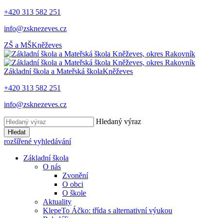
+420 313 582 251
info@zsknezeves.cz
ZŠ a MŠ
Kněževes
Základní škola a Mateřská škola
Kněževes
+420 313 582 251
info@zsknezeves.cz
Hledaný výraz
Hledat
rozšířené vyhledávání
Základní škola
O nás
Zvonění
O obci
O škole
Aktuality
KlepeTo Áčko: třída s alternativní výukou