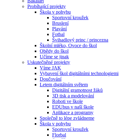
Bakaláři
Probíhající projekty
Škola v pohybu
Sportovní kroužek
Bruslení
Plavání
Fotbal
Švihadlový princ / princezna
Školní mléko, Ovoce do škol
Obědy do škol
Učíme se jinak
Uskutečněné projekty
Víme JAK
Vybavení škol digitálními technologiemi
Doučování
Letem digitálním světem
Digitální gramotnost žáků
3D tisk a modelování
Roboti ve škole
EDUbus v naší škole
Aplikace a programy
Společně to lépe zvládneme
Škola v pohybu
Sportovní kroužek
Florbal