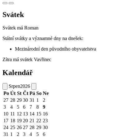
Svátek
Svátek má
Roman
Státní svátky a významné dny na dnešek:
Mezinárodní den původního obyvatelstva
Zítra má svátek
Vavřinec
Kalendář
Srpen
2026
Po
Út
St
Čt
Pá
So
Ne
27
28
29
30
31
1
2
3
4
5
6
7
8
9
10
11
12
13
14
15
16
17
18
19
20
21
22
23
24
25
26
27
28
29
30
31
1
2
3
4
5
6