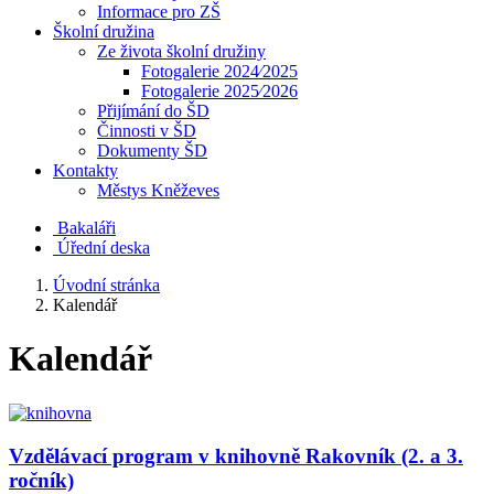
Informace pro ZŠ
Školní družina
Ze života školní družiny
Fotogalerie 2024⁄2025
Fotogalerie 2025⁄2026
Přijímání do ŠD
Činnosti v ŠD
Dokumenty ŠD
Kontakty
Městys Kněževes
Bakaláři
Úřední deska
Úvodní stránka
Kalendář
Kalendář
Vzdělávací program v knihovně Rakovník (2. a 3.
ročník)