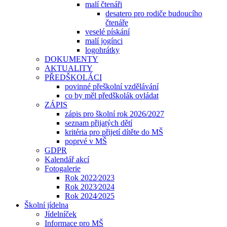
malí čtenáři
desatero pro rodiče budoucího
čtenáře
veselé pískání
malí jogínci
logohrátky
DOKUMENTY
AKTUALITY
PŘEDŠKOLÁCI
povinné přeškolní vzdělávání
co by měl předškolák ovládat
ZÁPIS
zápis pro školní rok 2026/2027
seznam přijatých dětí
kritéria pro přijetí dítěte do MŠ
poprvé v MŠ
GDPR
Kalendář akcí
Fotogalerie
Rok 2022⁄2023
Rok 2023⁄2024
Rok 2024⁄2025
Školní jídelna
Jídelníček
Informace pro MŠ